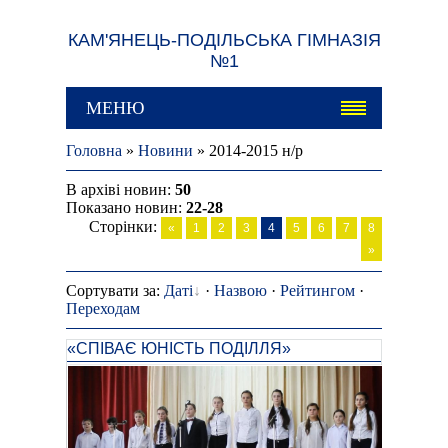
КАМ'ЯНЕЦЬ-ПОДІЛЬСЬКА ГІМНАЗІЯ
№1
МЕНЮ
Головна
»
Новини
» 2014-2015 н/р
В архіві новин
:
50
Показано новин
:
22-28
Сторінки
:
«
1
2
3
4
5
6
7
8
»
Сортувати за
:
Даті
·
Назвою
·
Рейтингом
·
Переходам
«СПІВАЄ ЮНІСТЬ ПОДІЛЛЯ»