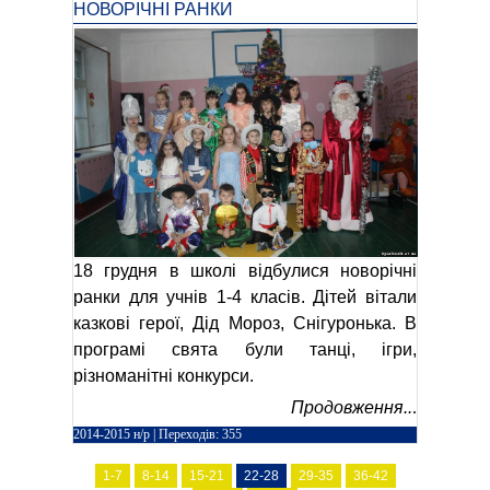
НОВОРІЧНІ РАНКИ
18 грудня в школі відбулися новорічні
ранки для учнів 1-4 класів. Дітей вітали
казкові герої, Дід Мороз, Снігуронька. В
програмі свята були танці, ігри,
різноманітні конкурси.
Продовження..
.
2014-2015 н/р
| Переходів: 355
1-7
8-14
15-21
22-28
29-35
36-42