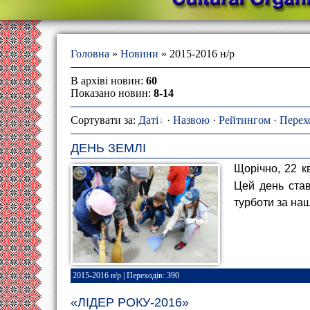
Головна
»
Новини
» 2015-2016 н/р
В архіві новин
:
60
Показано новин
:
8-14
Сортувати за
:
Даті
·
Назвою
·
Рейтингом
·
Перех
ДЕНЬ ЗЕМЛІ
Щорічно, 22 к
Цей день ста
турботи за наш
2015-2016 н/р
| Переходів: 390
«ЛІДЕР РОКУ-2016»