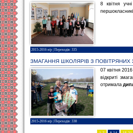
8 квітня учн
першокласникі
2015-2016 н/р
| Переходів: 335
ЗМАГАННЯ ШКОЛЯРІВ З ПОВІТРЯНИХ 
07 квітня 2016
відкриті змаг
отримала
дип
2015-2016 н/р
| Переходів: 338