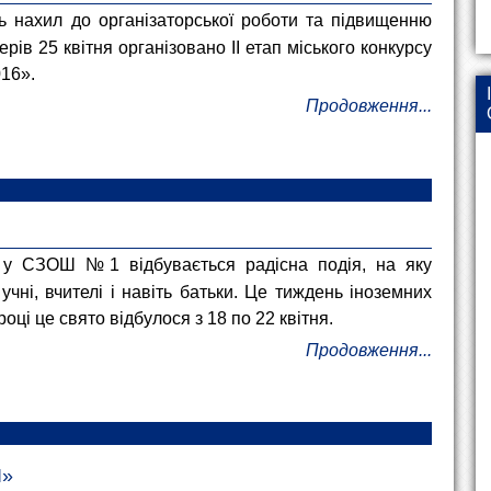
ть нахил до організаторської роботи та підвищенню
ерів 25 квітня організовано ІІ етап міського конкурсу
016».
Продовження...
 у СЗОШ №1 відбувається радісна подія, на яку
 учні, вчителі і навіть батьки. Це тиждень іноземних
році це свято відбулося з 18 по 22 квітня.
Продовження...
І»