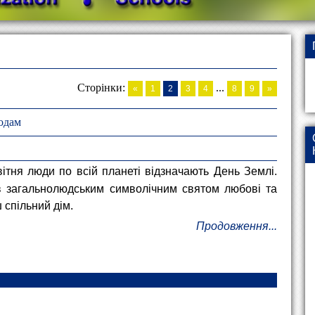
Сторінки
:
...
«
1
2
3
4
8
9
»
одам
вітня люди по всій планеті відзначають День Землі.
в загальнолюдським символічним святом любові та
 спільний дім.
Продовження...