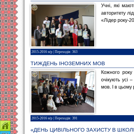
Учні, які маю
авторитету лід
«Лідер року-2
2015-2016 н/р
| Переходів: 363
ТИЖДЕНЬ ІНОЗЕМНИХ МОВ
Кожного року
очікують усі –
мов. І в цьому 
2015-2016 н/р
| Переходів: 391
Контакти
«ДЕНЬ ЦИВІЛЬНОГО ЗАХИСТУ В ШКОЛ