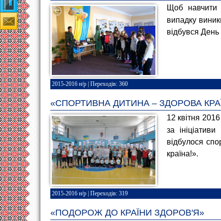
Наша гімназія
Щоб навчити 
випадку виник
Зворотній зв'язок
відбувся День 
2015-2016 н/р
| Переходів: 360
«СПОРТИВНА ДИТИНА – ЗДОРОВА КРА
12 квітня 2016
за ініціативи
відбулося спо
країна!».
2015-2016 н/р
| Переходів: 319
«ПОДОРОЖ ДО КРАЇНИ ЗДОРОВ′Я»