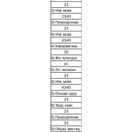
23
3) Нім. мова
23/43
3) Природознав.
23
4) Нім. мова
43/45
4) Інформатика
20
4) Фіз. культура
сп.
4) Літ. читання
23
4) Нім. мова
43/45
5) Основи здор.
23
5) Труд. навч.
23
5) Природознав.
23
5) Образ. мистец.