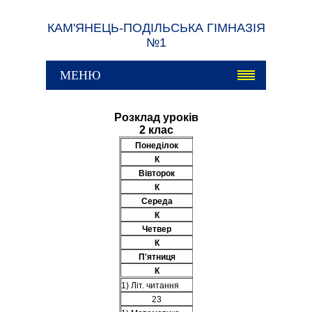
КАМ'ЯНЕЦЬ-ПОДІЛЬСЬКА ГІМНАЗІЯ
№1
МЕНЮ
Розклад уроків
2 клас
Понеділок
К
Вівторок
К
Середа
К
Четвер
К
П'ятниця
К
1) Літ. читання
23