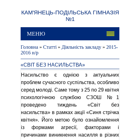
КАМ'ЯНЕЦЬ-ПОДІЛЬСЬКА ГІМНАЗІЯ
№1
МЕНЮ
Головна
»
Статті
»
Діяльність закладу
»
2015-
2016 н/р
«СВІТ БЕЗ НАСИЛЬСТВА»
Насильство є однією з актуальних
проблем сучасного суспільства, особливо
серед молоді. Саме тому з 25 по 29 квітня
психологічною службою СЗОШ №1
проведено тиждень «Світ без
насильства» в рамках акції «Синя стрічка
квітня». Його метою було ознайомлення
із формами агресії, факторами і
причинами виникнення насилля в різних