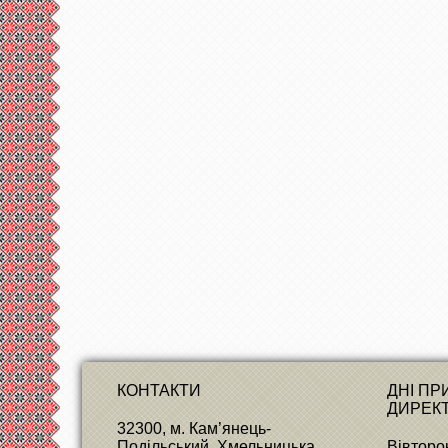
КОНТАКТИ
ДНІ П
ДИРЕК
32300, м. Кам’янець-
Подільський, Хмельницька
Вівторок