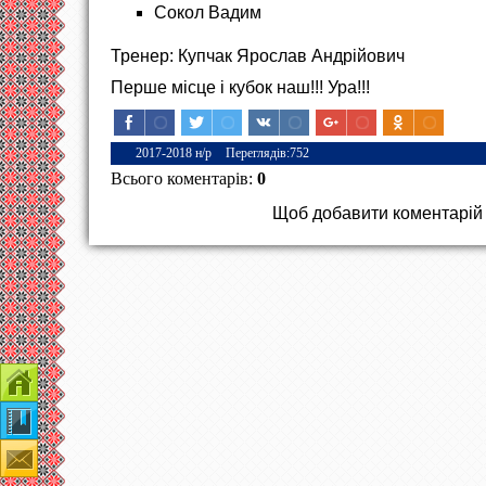
Сокол Вадим
Тренер: Купчак Ярослав Андрійович
Перше місце і кубок наш!!! Ура!!!
2017-2018 н/р
Переглядів
:
752
Всього коментарів
:
0
Щоб добавити коментарій з
Контакти
Наша гімназія
Зворотній зв'язок