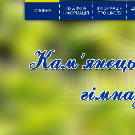
ПУБЛІЧНА
ІНФОРМАЦІЯ
Д
ГОЛОВНА
ІНФОРМАЦІЯ
ПРО ШКОЛУ