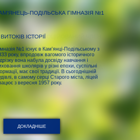
АМ'ЯНЕЦЬ-ПОДІЛЬСЬКА ГІМНАЗІЯ №1
 ВИТОКІВ ІСТОРІЇ
ІМНАЗІЯ №1 – АСОЦІЙОВАНИЙ ЧЛЕН
ІМНАЗІЯ №1 – ШКОЛА ДИТЯЧОЇ
НЕСКО
ИПЛОМАТІЇ
імназія №1 існує в Кам’янці-Подільському з
833 року, впродовж вагомого історичного
агальноосвітній навчальний заклад, що бере
агальноосвітній навчальний заклад
ідрізку вона набула досвіду навчання і
часть у міжнародному Проекті асоційованих
алагоджує та розширює зв’язки з багатьма
иховання школярів у різні епохи, суспільні
кіл ЮНЕСКО (започаткованому у 1953 році),
раїнами світу (Болгарія, Німеччина, Польща,
ормації, має свої традиції. В сьогоднішній
іяльність якого направлена на посилення
ехословаччина, Угорщина, Норвегія,
удівлі, в самому серці Старого міста, ліцей
уманістичних, етичних, культурних та
ловенія, Хорватія, Австрія, Франція, Румунія).
рацює з вересня 1957 року.
іжнародних аспектів освіти.
ДОКЛАДНІШЕ
ДОКЛАДНІШЕ
ДОКЛАДНІШЕ