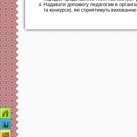
Надавати допомогу педагогам в організац
та конкурси), які сприятимуть вихованню
Контакти
Наша гімназія
Зворотній зв'язок