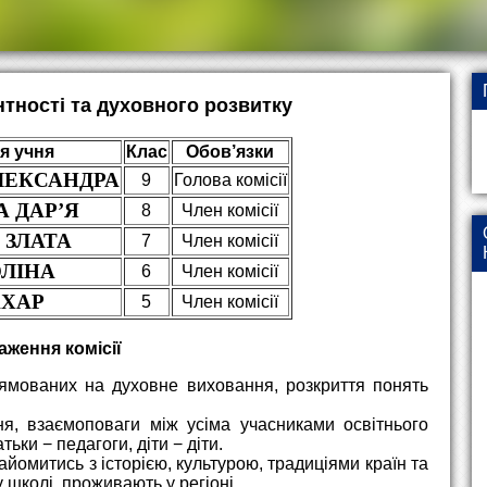
нтності та духовного розвитку
'я учня
Клас
Обов’язки
ЛЕКСАНДРА
9
Голова комісії
 ДАР’Я
8
Член комісії
 ЗЛАТА
7
Член комісії
ЛІНА
6
Член комісії
АХАР
5
Член комісії
ження комісії
рямованих на духовне виховання, розкриття понять
я, взаємоповаги між усіма учасниками освітнього
тьки − педагоги, діти − діти.
йомитись з історією, культурою, традиціями країн та
 школі, проживають у регіоні.