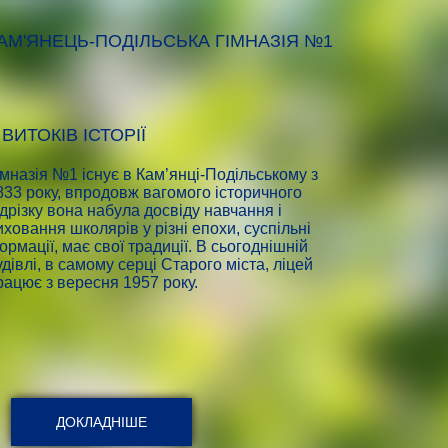
АМ'ЯНЕЦЬ-ПОДІЛЬСЬКА ГІМНАЗІЯ №1
 ВИТОКІВ ІСТОРІЇ
ІМНАЗІЯ №1 – АСОЦІЙОВАНИЙ ЧЛЕН
ІМНАЗІЯ №1 – ШКОЛА ДИТЯЧОЇ
НЕСКО
ИПЛОМАТІЇ
імназія №1 існує в Кам’янці-Подільському з
833 року, впродовж вагомого історичного
агальноосвітній навчальний заклад, що бере
агальноосвітній навчальний заклад
ідрізку вона набула досвіду навчання і
часть у міжнародному Проекті асоційованих
алагоджує та розширює зв’язки з багатьма
иховання школярів у різні епохи, суспільні
кіл ЮНЕСКО (започаткованому у 1953 році),
раїнами світу (Болгарія, Німеччина, Польща,
ормації, має свої традиції. В сьогоднішній
іяльність якого направлена на посилення
ехословаччина, Угорщина, Норвегія,
удівлі, в самому серці Старого міста, ліцей
уманістичних, етичних, культурних та
ловенія, Хорватія, Австрія, Франція, Румунія).
рацює з вересня 1957 року.
іжнародних аспектів освіти.
ДОКЛАДНІШЕ
ДОКЛАДНІШЕ
ДОКЛАДНІШЕ