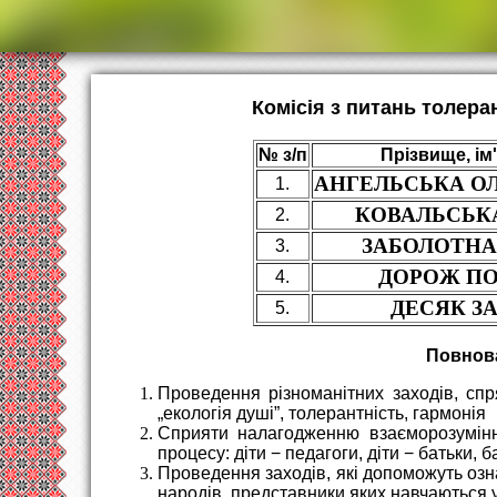
Комісія з питань толера
№ з/п
Прізвище, ім
АНГЕЛЬСЬКА О
1.
КОВАЛЬСЬКА
2.
ЗАБОЛОТНА
3.
ДОРОЖ ПО
4.
ДЕСЯК З
5.
Повнова
Проведення різноманітних заходів, сп
„екологія душі”, толерантність, гармонія
Сприяти налагодженню взаєморозумінн
процесу: діти − педагоги, діти − батьки, ба
Проведення заходів, які допоможуть озна
народів, представники яких навчаються у