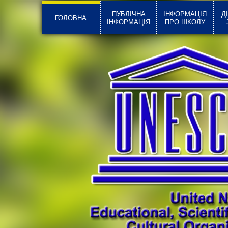
ПУБЛІЧНА
ІНФОРМАЦІЯ
Д
ГОЛОВНА
ІНФОРМАЦІЯ
ПРО ШКОЛУ