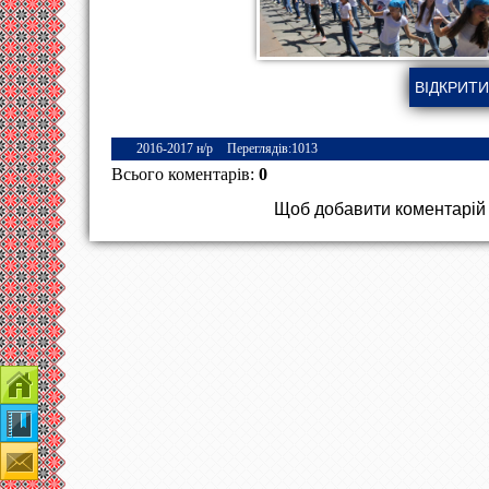
2016-2017 н/р
Переглядів
:
1013
Всього коментарів
:
0
Щоб добавити коментарій з
Контакти
Наша гімназія
Зворотній зв'язок