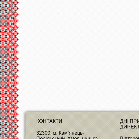
КОНТАКТИ
ДНІ П
ДИРЕК
32300, м. Кам’янець-
Подільський, Хмельницька
Вівторок