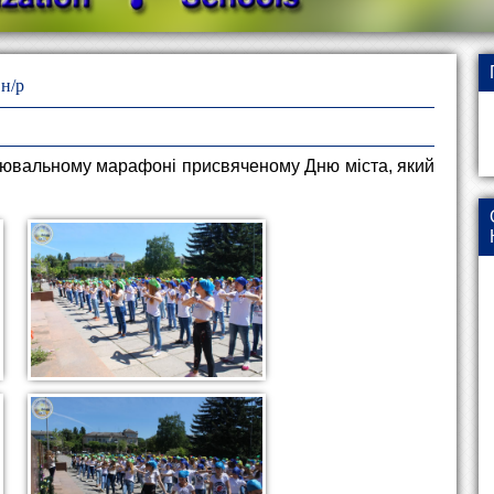
 н/р
нцювальному марафоні присвяченому Дню міста, який