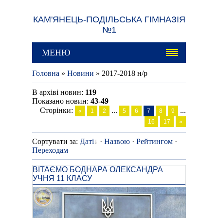
КАМ'ЯНЕЦЬ-ПОДІЛЬСЬКА ГІМНАЗІЯ
№1
МЕНЮ
Головна
»
Новини
» 2017-2018 н/р
В архіві новин
:
119
Показано новин
:
43-49
Сторінки
:
...
...
«
1
2
5
6
7
8
9
16
17
»
Сортувати за
:
Даті
·
Назвою
·
Рейтингом
·
Переходам
ВІТАЄМО БОДНАРА ОЛЕКСАНДРА
УЧНЯ 11 КЛАСУ