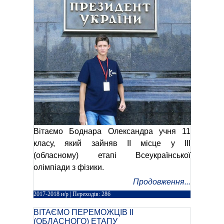
Вітаємо Боднара Олександра учня 11
класу, який зайняв ІІ місце у ІІІ
(обласному) етапі Всеукраїнської
олімпіади з фізики.
Продовження...
2017-2018 н/р
| Переходів: 286
ВІТАЄМО ПЕРЕМОЖЦІВ ІІ
(ОБЛАСНОГО) ЕТАПУ