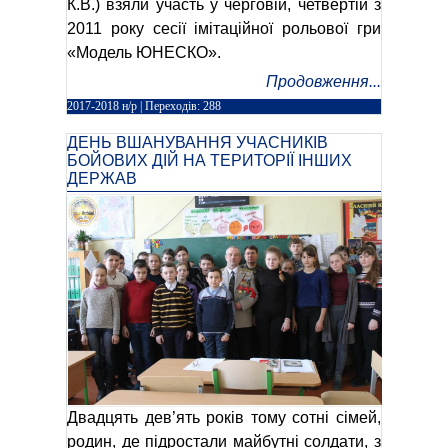
К.В.) взяли участь у черговій, четвертій з
2011 року сесії імітаційної рольової гри
«Модель ЮНЕСКО».
Продовження...
2017-2018 н/р
| Переходів: 288
ДЕНЬ ВШАНУВАННЯ УЧАСНИКІВ
БОЙОВИХ ДІЙ НА ТЕРИТОРІЇ ІНШИХ
ДЕРЖАВ
Двадцять дев’ять років тому сотні сімей,
родин, де підростали майбутні солдати, з