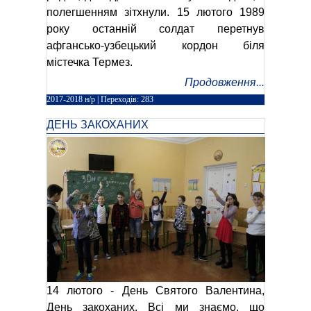
полегшенням зітхнули. 15 лютого 1989
року останній солдат перетнув
афгансько-узбецький кордон біля
містечка Термез.
Продовження...
2017-2018 н/р
| Переходів: 283
ДЕНЬ ЗАКОХАНИХ
14 лютого - День Святого Валентина,
День закоханих. Всі ми знаємо, що