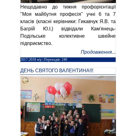
Нещодавно до тижня профорієнтації
"Моя майбутня професія" учні 6 та 7
класів (класні керівники: Гикавчук Я.В. та
Багрій Ю.І.) відвідали Кам'янець-
Подільське колективне швейне
підприємство.
Продовження...
2017-2018 н/р
| Переходів: 240
ДЕНЬ СВЯТОГО ВАЛЕНТИНА!!!